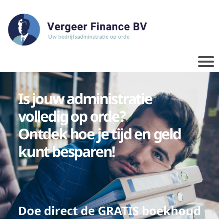
Is jouw administratie
volledig op orde?
Ontdek hoe je tijd en geld
kunt besparen!
Doe direct de GRATIS boekhoud