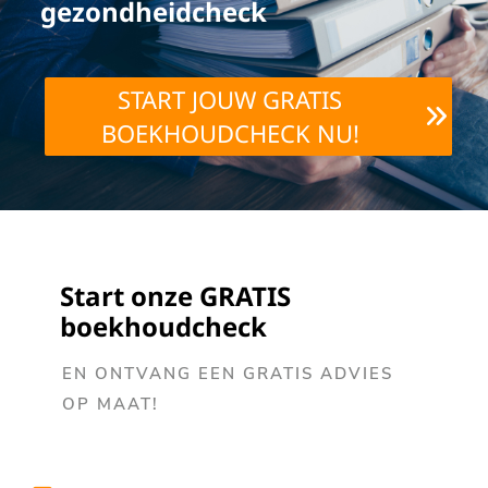
gezondheidcheck
START JOUW GRATIS
BOEKHOUDCHECK NU!
Start onze GRATIS
boekhoudcheck
EN ONTVANG EEN GRATIS ADVIES
OP MAAT!